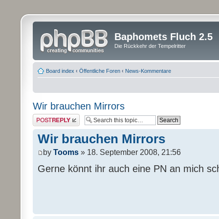
Baphomets Fluch 2.5
Die Rückkehr der Tempelritter
Board index
‹
Öffentliche Foren
‹
News-Kommentare
Wir brauchen Mirrors
Post a reply
Wir brauchen Mirrors
by
Tooms
» 18. September 2008, 21:56
Gerne könnt ihr auch eine PN an mich sc