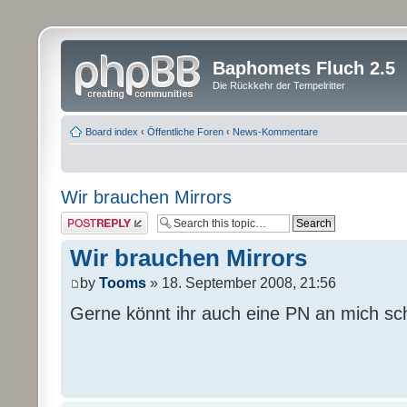
Baphomets Fluch 2.5
Die Rückkehr der Tempelritter
Board index
‹
Öffentliche Foren
‹
News-Kommentare
Wir brauchen Mirrors
Post a reply
Wir brauchen Mirrors
by
Tooms
» 18. September 2008, 21:56
Gerne könnt ihr auch eine PN an mich sc