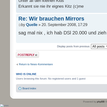
Unter all den kleinen Kids
Erkannt sie nie ihr eignes Kitz (c)me
Re: Wir brauchen Mirrors
by
Quelle
» 20. September 2008, 17:29
sag mal nix , ich hab DSl 20.000 und zie
Display posts from previous:
Post a reply
Return to News-Kommentare
WHO IS ONLINE
Users browsing this forum: No registered users and 1 guest
Board index
Powered by
phpBB
©