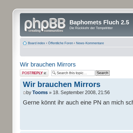
Baphomets Fluch 2.5
Die Rückkehr der Tempelritter
Board index
‹
Öffentliche Foren
‹
News-Kommentare
Wir brauchen Mirrors
Post a reply
Wir brauchen Mirrors
by
Tooms
» 18. September 2008, 21:56
Gerne könnt ihr auch eine PN an mich sc