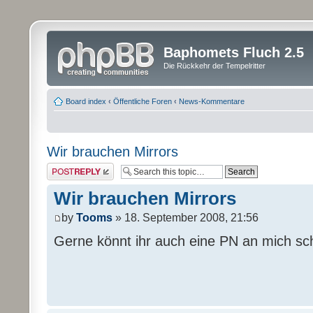
Baphomets Fluch 2.5
Die Rückkehr der Tempelritter
Board index
‹
Öffentliche Foren
‹
News-Kommentare
Wir brauchen Mirrors
Post a reply
Wir brauchen Mirrors
by
Tooms
» 18. September 2008, 21:56
Gerne könnt ihr auch eine PN an mich sc