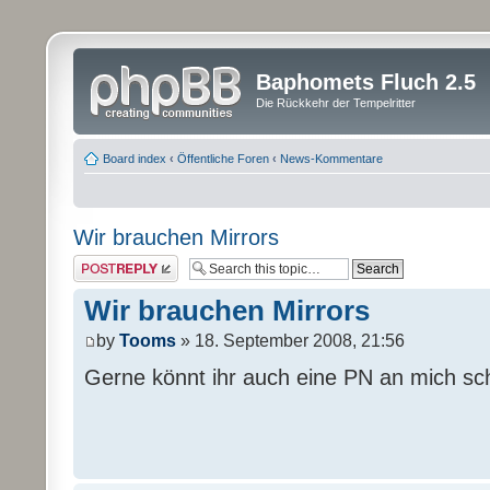
Baphomets Fluch 2.5
Die Rückkehr der Tempelritter
Board index
‹
Öffentliche Foren
‹
News-Kommentare
Wir brauchen Mirrors
Post a reply
Wir brauchen Mirrors
by
Tooms
» 18. September 2008, 21:56
Gerne könnt ihr auch eine PN an mich sc