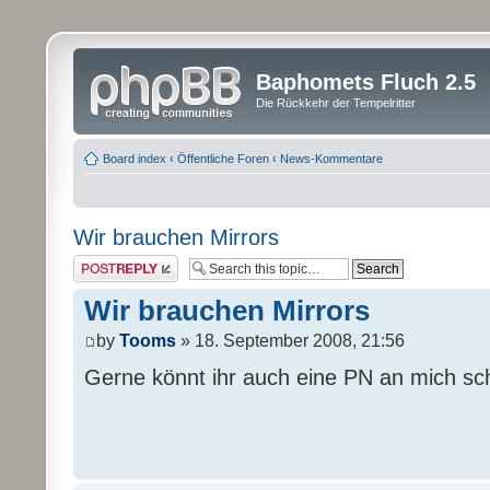
Baphomets Fluch 2.5
Die Rückkehr der Tempelritter
Board index
‹
Öffentliche Foren
‹
News-Kommentare
Wir brauchen Mirrors
Post a reply
Wir brauchen Mirrors
by
Tooms
» 18. September 2008, 21:56
Gerne könnt ihr auch eine PN an mich sc