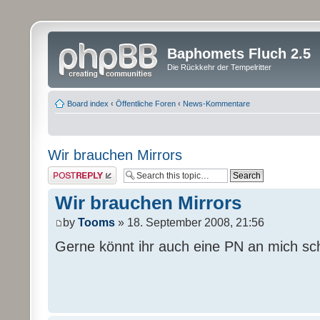
Baphomets Fluch 2.5
Die Rückkehr der Tempelritter
Board index
‹
Öffentliche Foren
‹
News-Kommentare
Wir brauchen Mirrors
Post a reply
Wir brauchen Mirrors
by
Tooms
» 18. September 2008, 21:56
Gerne könnt ihr auch eine PN an mich sc