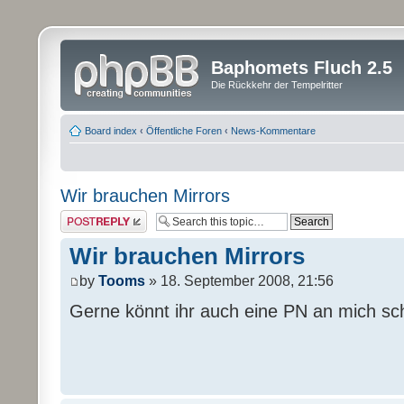
Baphomets Fluch 2.5
Die Rückkehr der Tempelritter
Board index
‹
Öffentliche Foren
‹
News-Kommentare
Wir brauchen Mirrors
Post a reply
Wir brauchen Mirrors
by
Tooms
» 18. September 2008, 21:56
Gerne könnt ihr auch eine PN an mich sc