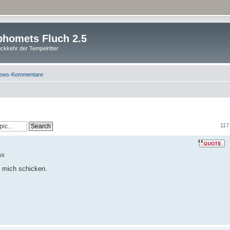
homets Fluch 2.5
ckkehr der Tempelritter
ews-Kommentare
117
56
n mich schicken.