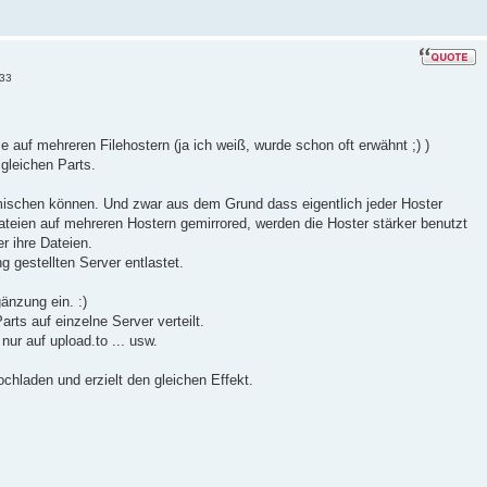
:33
auf mehreren Filehostern (ja ich weiß, wurde schon oft erwähnt ;) )
gleichen Parts.
mischen können. Und zwar aus dem Grund dass eigentlich jeder Hoster
teien auf mehreren Hostern gemirrored, werden die Hoster stärker benutzt
 ihre Dateien.
 gestellten Server entlastet.
gänzung ein. :)
rts auf einzelne Server verteilt.
nur auf upload.to ... usw.
hladen und erzielt den gleichen Effekt.