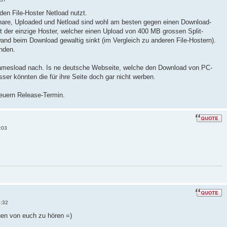
den File-Hoster Netload nutzt.
share, Uploaded und Netload sind wohl am besten gegen einen Download-
 der einzige Hoster, welcher einen Upload von 400 MB grossen Split-
wand beim Download gewaltig sinkt (im Vergleich zu anderen File-Hostern).
anden.
amesload nach. Is ne deutsche Webseite, welche den Download von PC-
ser könnten die für ihre Seite doch gar nicht werben.
 euern Release-Termin.
:03
6:32
euen von euch zu hören =)