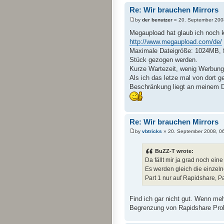
Re: Wir brauchen Mirrors
by
der benutzer
» 20. September 200
Megaupload hat glaub ich noch k
http://www.megaupload.com/de/
Maximale Dateigröße: 1024MB, fü
Stück gezogen werden.
Kurze Wartezeit, wenig Werbung
Als ich das letze mal von dort g
Beschränkung liegt an meinem 
Re: Wir brauchen Mirrors
by
vbtricks
» 20. September 2008, 0
BuZZ-T wrote:
Da fällt mir ja grad noch eine
Es werden gleich die einzelne
Part 1 nur auf Rapidshare, Par
Find ich gar nicht gut. Wenn me
Begrenzung von Rapidshare Pro