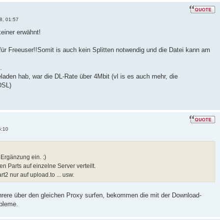
8, 01:57
einer erwähnt!
r Freeuser!!Somit is auch kein Splitten notwendig und die Datei kann am
.
eladen hab, war die DL-Rate über 4Mbit (vl is es auch mehr, die
DSL)
6:10
 Ergänzung ein. :)
n Parts auf einzelne Server verteilt.
t2 nur auf upload.to ... usw.
hrere über den gleichen Proxy surfen, bekommen die mit der Download-
bleme.