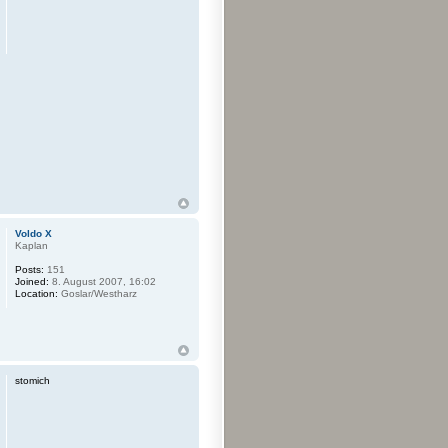
Voldo X
Kaplan
Posts:
151
Joined:
8. August 2007, 16:02
Location:
Goslar/Westharz
stomich