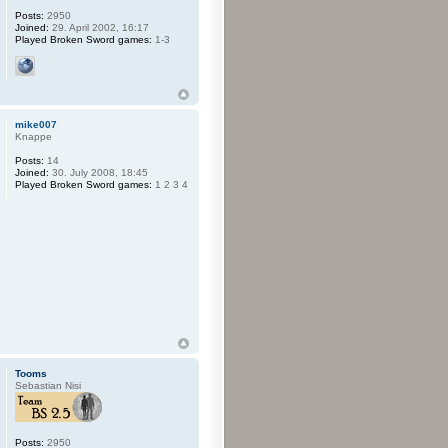
Posts:
2950
Joined:
29. April 2002, 16:17
Played Broken Sword games:
1-3
mike007
Knappe
Posts:
14
Joined:
30. July 2008, 18:45
Played Broken Sword games:
1 2 3 4
Tooms
Sebastian Nisi
Posts:
2950