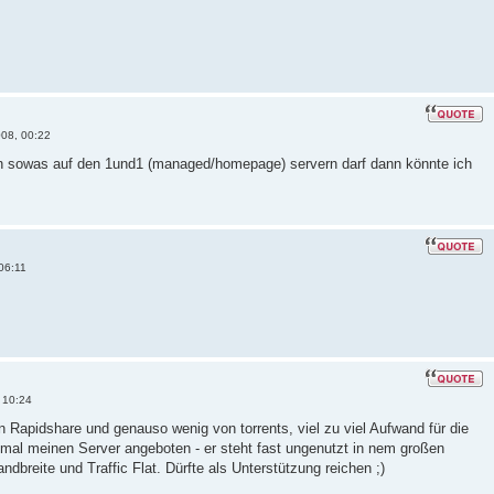
08, 00:22
n sowas auf den 1und1 (managed/homepage) servern darf dann könnte ich
06:11
 10:24
von Rapidshare und genauso wenig von torrents, viel zu viel Aufwand für die
 mal meinen Server angeboten - er steht fast ungenutzt in nem großen
dbreite und Traffic Flat. Dürfte als Unterstützung reichen ;)