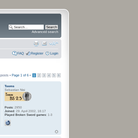
Advanced search
FAQ
Register
Login
 posts •
Page
1
of
6
•
1
2
3
4
5
6
Tooms
Sebastian Nisi
Posts:
2950
Joined:
29. April 2002, 16:17
Played Broken Sword games:
1-3