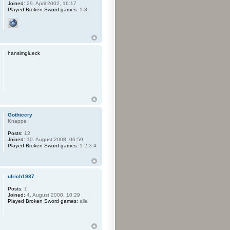
Joined:
29. April 2002, 16:17
Played Broken Sword games:
1-3
hansimglueck
Gothiccry
Knappe
Posts:
12
Joined:
10. August 2008, 06:59
Played Broken Sword games:
1 2 3 4
ulrich1987
Posts:
1
Joined:
4. August 2008, 10:29
Played Broken Sword games:
alle