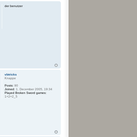
der benutzer
vbtricks
Knappe
Posts:
90
Joined:
1. December 2005, 19:34
Played Broken Sword games:
1+2+2_5