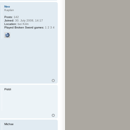
Neo
Kaplan
Posts:
142
Joined:
30. July 2008, 14:17
Location:
bei Köln
Played Broken Sword games:
1 2 3 4
Piddi
Michse