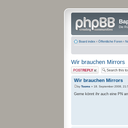
Bap
Die Rü
Board index
‹
Öffentliche Foren
‹
N
Wir brauchen Mirrors
Post a reply
Wir brauchen Mirrors
by
Tooms
» 18. September 2008, 21:
Gerne könnt ihr auch eine PN a