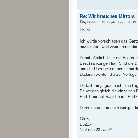
Re: Wir brauchen Mirrors
by
BuZZ-T
» 19. September 2008, 23
Hallo!
Ich würde vorschlagen das Ganze 
anzubieten. Und zwar immer die 
Damit nämlich User die Hoster 
Beschränkungen hat. Sind die Da
und die User bekommen schneller
Dadurch werden die zur Verfügung
Da fällt mir ja grad noch eine Er
Es werden gleich die einzelnen Pa
Part 1 nur auf Rapidshare, Part2 
Dann muss man auch weniger hoc
Gruß,
BuZZ-T
*auf den 28. wart*