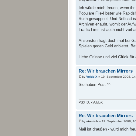
Ich würde mich freuen, wenn ihr 
Populäre File-Hoster wie Rapid
Rush gewappnet. Und Netload ist
Archiven erlaubt, womit der Auf
Traffic-Limit ist auch nicht vorh
Ansonsten fragt doch mal bei G
Spielen gegen Geld anbietet. Bes
Liebe Grüsse und viel Glück für
Re: Wir brauchen Mirrors
by
Voldo X
» 19. September 2008, 14
Sie haben Post ^^
PS3 ID: xVoldoX
Re: Wir brauchen Mirrors
by
stomich
» 19. September 2008, 1
Mail ist draußen - würd mich fr