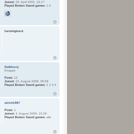
Joined:
29. April 2002, 16:17
Played Broken Sword games:
1-3
hansimglueck
Gothiccry
Knappe
Posts:
12
Joined:
10. August 2008, 06:59
Played Broken Sword games:
1 2 3 4
ulrich1987
Posts:
1
Joined:
4. August 2008, 10:29
Played Broken Sword games:
alle