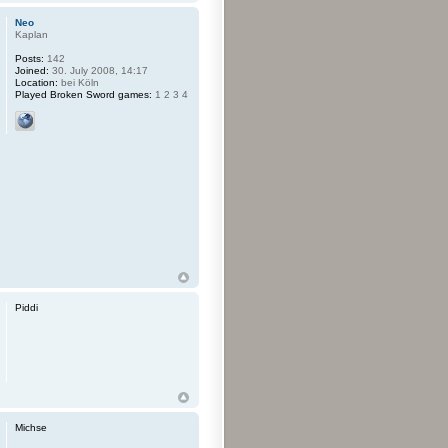
Neo
Kaplan
Posts:
142
Joined:
30. July 2008, 14:17
Location:
bei Köln
Played Broken Sword games:
1 2 3 4
Piddi
Michse