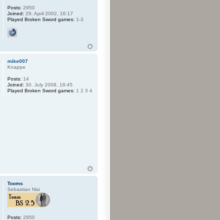
Posts:
2950
Joined:
29. April 2002, 16:17
Played Broken Sword games:
1-3
mike007
Knappe
Posts:
14
Joined:
30. July 2008, 18:45
Played Broken Sword games:
1 2 3 4
Tooms
Sebastian Nisi
Posts:
2950