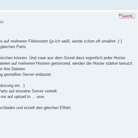
:33
auf mehreren Filehostern (ja ich weiß, wurde schon oft erwähnt ;) )
gleichen Parts.
mischen können. Und zwar aus dem Grund dass eigentlich jeder Hoster
teien auf mehreren Hostern gemirrored, werden die Hoster stärker benutzt
 ihre Dateien.
 gestellten Server entlastet.
gänzung ein. :)
rts auf einzelne Server verteilt.
nur auf upload.to ... usw.
hladen und erzielt den gleichen Effekt.