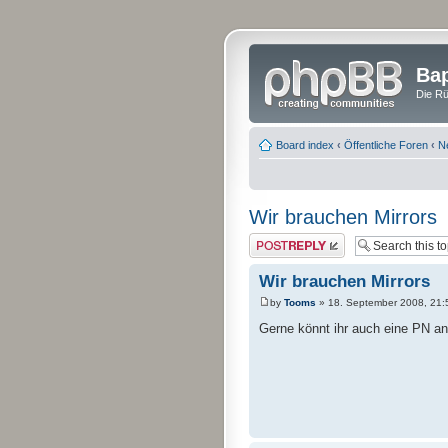
Bap
Die Rü
Board index
‹
Öffentliche Foren
‹
N
Wir brauchen Mirrors
Post a reply
Wir brauchen Mirrors
by
Tooms
» 18. September 2008, 21:
Gerne könnt ihr auch eine PN a