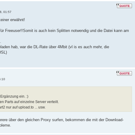
8, 01:57
einer erwähnt!
r Freeuser!!Somit is auch kein Splitten notwendig und die Datei kann am
.
eladen hab, war die DL-Rate über 4Mbit (vl is es auch mehr, die
DSL)
6:10
 Ergänzung ein. :)
n Parts auf einzelne Server verteilt.
t2 nur auf upload.to ... usw.
hrere über den gleichen Proxy surfen, bekommen die mit der Download-
bleme.