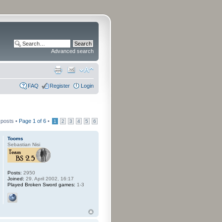
Advanced search
FAQ
Register
Login
 posts •
Page
1
of
6
•
1
2
3
4
5
6
Tooms
Sebastian Nisi
Posts:
2950
Joined:
29. April 2002, 16:17
Played Broken Sword games:
1-3