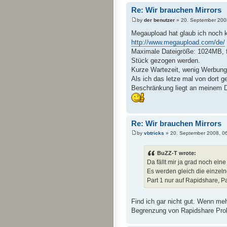
Re: Wir brauchen Mirrors
by
der benutzer
» 20. September 200
Megaupload hat glaub ich noch k
http://www.megaupload.com/de/
Maximale Dateigröße: 1024MB, fü
Stück gezogen werden.
Kurze Wartezeit, wenig Werbung
Als ich das letze mal von dort g
Beschränkung liegt an meinem 
Re: Wir brauchen Mirrors
by
vbtricks
» 20. September 2008, 0
BuZZ-T wrote:
Da fällt mir ja grad noch eine
Es werden gleich die einzelne
Part 1 nur auf Rapidshare, Par
Find ich gar nicht gut. Wenn me
Begrenzung von Rapidshare Pro