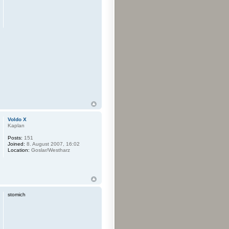
Voldo X
Kaplan
Posts:
151
Joined:
8. August 2007, 16:02
Location:
Goslar/Westharz
stomich