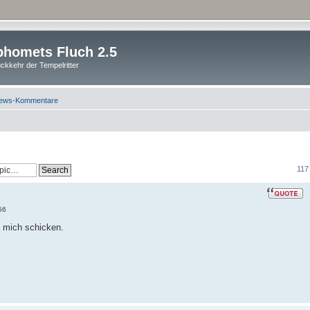
homets Fluch 2.5
ckkehr der Tempelritter
ews-Kommentare
117
56
n mich schicken.