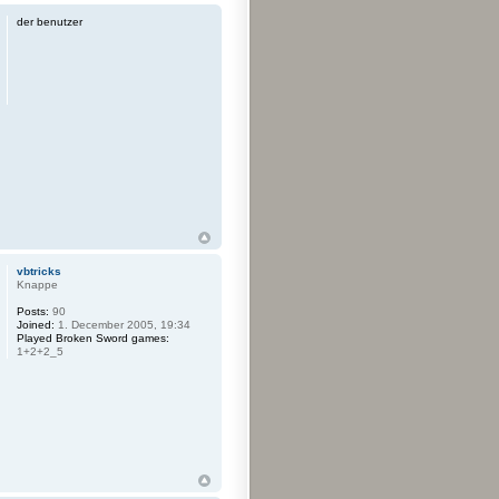
der benutzer
vbtricks
Knappe
Posts:
90
Joined:
1. December 2005, 19:34
Played Broken Sword games:
1+2+2_5