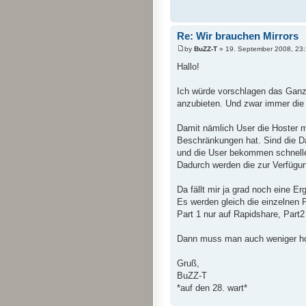
Re: Wir brauchen Mirrors
by
BuZZ-T
» 19. September 2008, 23
Hallo!
Ich würde vorschlagen das Ganze 
anzubieten. Und zwar immer die 
Damit nämlich User die Hoster 
Beschränkungen hat. Sind die Da
und die User bekommen schneller
Dadurch werden die zur Verfügung
Da fällt mir ja grad noch eine Er
Es werden gleich die einzelnen Pa
Part 1 nur auf Rapidshare, Part2 
Dann muss man auch weniger hoc
Gruß,
BuZZ-T
*auf den 28. wart*