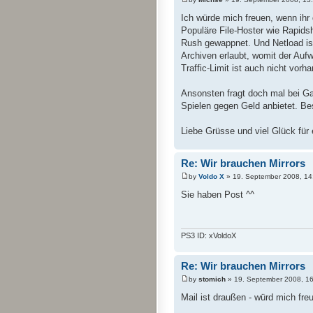
Ich würde mich freuen, wenn ihr 
Populäre File-Hoster wie Rapid
Rush gewappnet. Und Netload ist
Archiven erlaubt, womit der Auf
Traffic-Limit ist auch nicht vorh
Ansonsten fragt doch mal bei G
Spielen gegen Geld anbietet. Bes
Liebe Grüsse und viel Glück für
Re: Wir brauchen Mirrors
by
Voldo X
» 19. September 2008, 14
Sie haben Post ^^
PS3 ID: xVoldoX
Re: Wir brauchen Mirrors
by
stomich
» 19. September 2008, 1
Mail ist draußen - würd mich fr