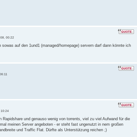
08, 00:22
n sowas auf den 1und1 (managed/homepage) servern darf dann könnte ich
06:11
 10:24
von Rapidshare und genauso wenig von torrents, viel zu viel Aufwand für die
 mal meinen Server angeboten - er steht fast ungenutzt in nem großen
dbreite und Traffic Flat. Dürfte als Unterstützung reichen ;)