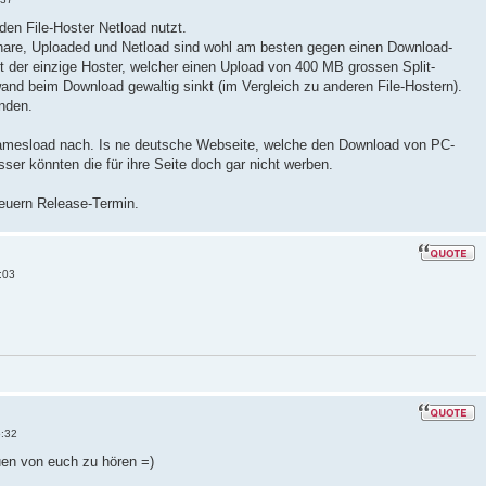
den File-Hoster Netload nutzt.
share, Uploaded und Netload sind wohl am besten gegen einen Download-
 der einzige Hoster, welcher einen Upload von 400 MB grossen Split-
wand beim Download gewaltig sinkt (im Vergleich zu anderen File-Hostern).
anden.
amesload nach. Is ne deutsche Webseite, welche den Download von PC-
ser könnten die für ihre Seite doch gar nicht werben.
 euern Release-Termin.
:03
6:32
euen von euch zu hören =)