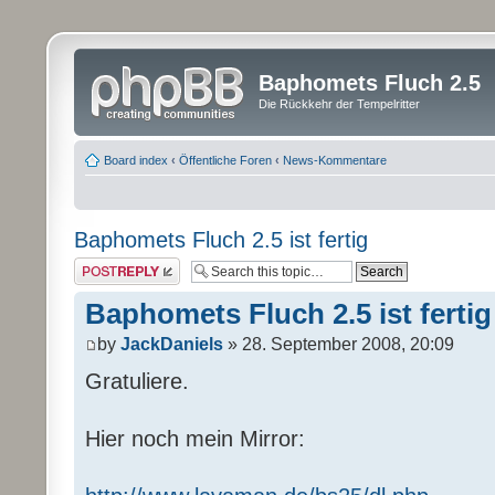
Baphomets Fluch 2.5
Die Rückkehr der Tempelritter
Board index
‹
Öffentliche Foren
‹
News-Kommentare
Baphomets Fluch 2.5 ist fertig
Post a reply
Baphomets Fluch 2.5 ist fertig
by
JackDaniels
» 28. September 2008, 20:09
Gratuliere.
Hier noch mein Mirror: