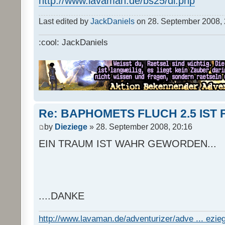
http://www.lavaman.de/bs25/dl.php
Last edited by
JackDaniels
on 28. September 2008, 23
:cool: JackDaniels
Re: BAPHOMETS FLUCH 2.5 IST 
by
Dieziege
» 28. September 2008, 20:16
EIN TRAUM IST WAHR GEWORDEN...
....DANKE
http://www.lavaman.de/adventurizer/adve ... ezieg