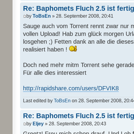
Re: Baphomets Fluch 2.5 ist ferti
by
ToBsEn
» 28. September 2008, 20:41
Sauge auch vom Torrent rennt zwar nur 
vollen Upload! Hab zum glück morgen Url
losgehen ;) Fetten dank an alle die di
realisiert haben !
Doch ned mehr mitm Torrent sehe gerade d
Für alle dies interessiert
http://rapidshare.com/users/DFVIK8
Last edited by
ToBsEn
on 28. September 2008, 20:44, 
Re: Baphomets Fluch 2.5 ist ferti
by
Eljey
» 28. September 2008, 20:43
Greetz! Freu mich schon drauf. Und Lob fü