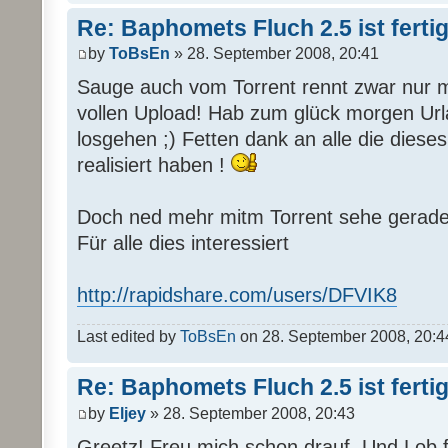
Re: Baphomets Fluch 2.5 ist ferti
by
ToBsEn
» 28. September 2008, 20:41
Sauge auch vom Torrent rennt zwar nur 
vollen Upload! Hab zum glück morgen Url
losgehen ;) Fetten dank an alle die di
realisiert haben !
Doch ned mehr mitm Torrent sehe gerade d
Für alle dies interessiert
http://rapidshare.com/users/DFVIK8
Last edited by
ToBsEn
on 28. September 2008, 20:44, 
Re: Baphomets Fluch 2.5 ist ferti
by
Eljey
» 28. September 2008, 20:43
Greetz! Freu mich schon drauf. Und Lob fü