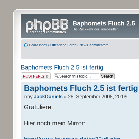
Baphomets Fluch 2.5
Die Rückkehr der Tempelritter
Board index
‹
Öffentliche Foren
‹
News-Kommentare
Baphomets Fluch 2.5 ist fertig
Post a reply
Baphomets Fluch 2.5 ist fertig
by
JackDaniels
» 28. September 2008, 20:09
Gratuliere.
Hier noch mein Mirror: