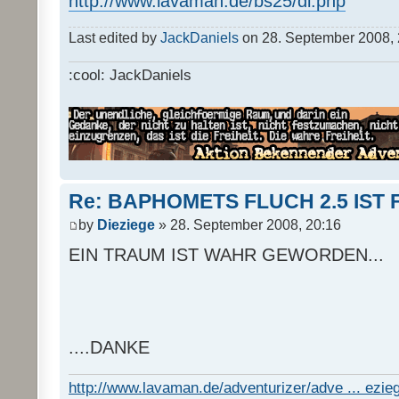
http://www.lavaman.de/bs25/dl.php
Last edited by
JackDaniels
on 28. September 2008, 23
:cool: JackDaniels
Re: BAPHOMETS FLUCH 2.5 IST 
by
Dieziege
» 28. September 2008, 20:16
EIN TRAUM IST WAHR GEWORDEN...
....DANKE
http://www.lavaman.de/adventurizer/adve ... ezieg