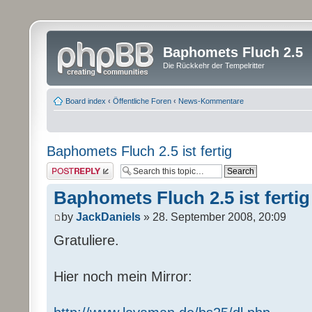
Baphomets Fluch 2.5
Die Rückkehr der Tempelritter
Board index
‹
Öffentliche Foren
‹
News-Kommentare
Baphomets Fluch 2.5 ist fertig
Post a reply
Baphomets Fluch 2.5 ist fertig
by
JackDaniels
» 28. September 2008, 20:09
Gratuliere.
Hier noch mein Mirror: