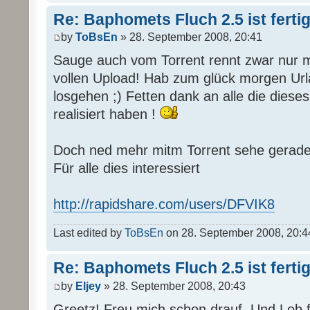
Re: Baphomets Fluch 2.5 ist ferti
by
ToBsEn
» 28. September 2008, 20:41
Sauge auch vom Torrent rennt zwar nur 
vollen Upload! Hab zum glück morgen Url
losgehen ;) Fetten dank an alle die di
realisiert haben !
Doch ned mehr mitm Torrent sehe gerade d
Für alle dies interessiert
http://rapidshare.com/users/DFVIK8
Last edited by
ToBsEn
on 28. September 2008, 20:44, 
Re: Baphomets Fluch 2.5 ist ferti
by
Eljey
» 28. September 2008, 20:43
Greetz! Freu mich schon drauf. Und Lob fü