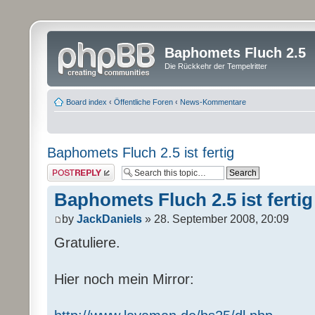
Baphomets Fluch 2.5
Die Rückkehr der Tempelritter
Board index
‹
Öffentliche Foren
‹
News-Kommentare
Baphomets Fluch 2.5 ist fertig
Post a reply
Baphomets Fluch 2.5 ist fertig
by
JackDaniels
» 28. September 2008, 20:09
Gratuliere.
Hier noch mein Mirror: