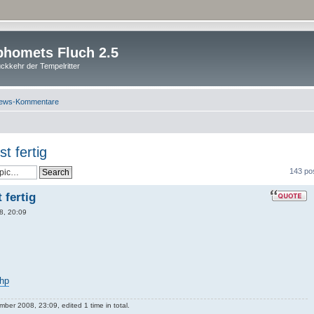
homets Fluch 2.5
ckkehr der Tempelritter
ews-Kommentare
t fertig
143 po
 fertig
8, 20:09
php
ber 2008, 23:09, edited 1 time in total.