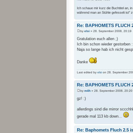
Ich schaue mir kurz die Buchtitel an,
während man an Stühle gefesselt ist" z
Re: BAPHOMETS FLUCH 2.
by
elsi
» 28. September 2008, 20:19
Gratulation euch allen ;)
Ich bin schon wieder gestorben :
Naja so lange hab ich nicht gespi
Danke
Last edited by
elsi
on 28. September 2008,
Re: BAPHOMETS FLUCH 2.
by
m4h
» 28. September 2008, 20:20
gz! :)
allerdings sind die mirror sccchhhh
gerade mal 113 kb down...
Re: Baphomets Fluch 2.5 ist