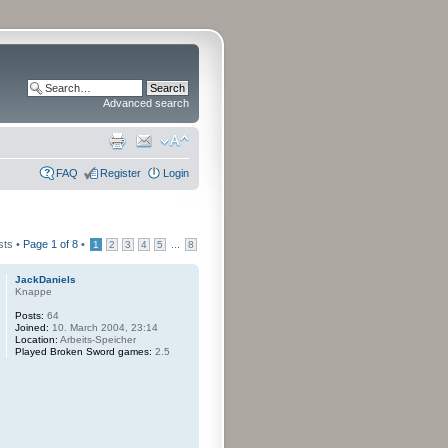
Advanced search
FAQ
Register
Login
sts •
Page
1
of
8
•
...
1
2
3
4
5
8
JackDaniels
Knappe
Posts:
64
Joined:
10. March 2004, 23:14
Location:
Arbeits-Speicher
Played Broken Sword games:
2.5