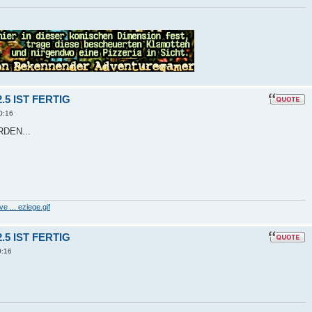
5 IST FERTIG
0:16
DEN...
 ... eziege.gif
5 IST FERTIG
0:16