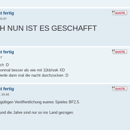
 fertig
20:37
 NUN IST ES GESCHAFFT
 fertig
37
uch :D
onmal besser als wie mit 11kb/sek XD
werde dann mal die nacht durchzocken :D
 fertig
, 20:40
ültigen Veröffentlichung eueres Spieles BF2,5.
 und die Jahre sind nur so ins Land gezogen.