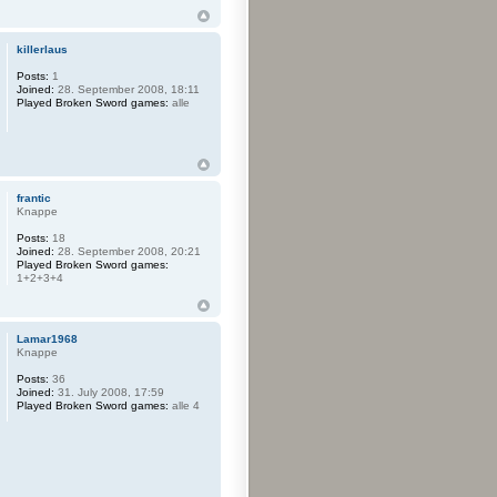
killerlaus
Posts:
1
Joined:
28. September 2008, 18:11
Played Broken Sword games:
alle
frantic
Knappe
Posts:
18
Joined:
28. September 2008, 20:21
Played Broken Sword games:
1+2+3+4
Lamar1968
Knappe
Posts:
36
Joined:
31. July 2008, 17:59
Played Broken Sword games:
alle 4