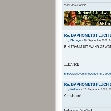
:cool: JackDaniels
Re: BAPHOMETS FLUCH 2.
by
Dieziege
» 28. September 2008, 2
EIN TRAUM IST WAHR GEWOR
....DANKE
http://www.lavaman.de/adventurizer/adve
Re: BAPHOMETS FLUCH 2.
by
NoTrace
» 28. September 2008, 2
Gratulation!
NoTrace for Beta-Test!