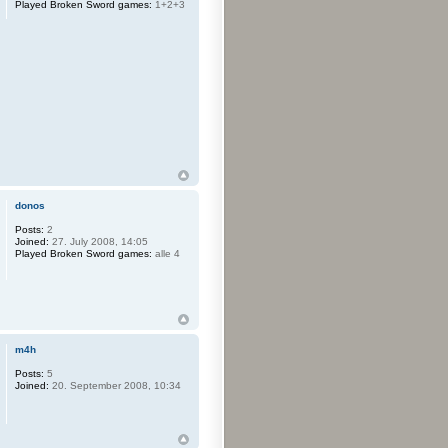
Played Broken Sword games:
1+2+3
donos
Posts:
2
Joined:
27. July 2008, 14:05
Played Broken Sword games:
alle 4
m4h
Posts:
5
Joined:
20. September 2008, 10:34