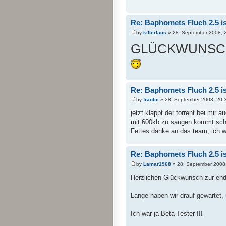
Re: Baphomets Fluch 2.5 ist
by
killerlaus
» 28. September 2008, 
GLÜCKWUNSCH
Re: Baphomets Fluch 2.5 ist
by
frantic
» 28. September 2008, 20:
jetzt klappt der torrent bei mir a
mit 600kb zu saugen kommt sch
Fettes danke an das team, ich 
Re: Baphomets Fluch 2.5 ist
by
Lamar1968
» 28. September 2008
Herzlichen Glückwunsch zur endg
Lange haben wir drauf gewartet,
Ich war ja Beta Tester !!!