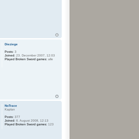
Dieziege
Posts:
3
Joined:
23. December 2007, 12:03
Played Broken Sword games:
alle
NoTrace
Kaplan
Posts:
377
Joined:
6. August 2008, 12:13
Played Broken Sword games:
123