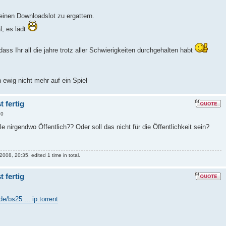
einen Downloadslot zu ergattern.
l, es lädt
ass Ihr all die jahre trotz aller Schwierigkeiten durchgehalten habt
 ewig nicht mehr auf ein Spiel
 fertig
30
ile nirgendwo Öffentlich?? Oder soll das nicht für die Öffentlichkeit sein?
08, 20:35, edited 1 time in total.
 fertig
e/bs25 ... ip.torrent