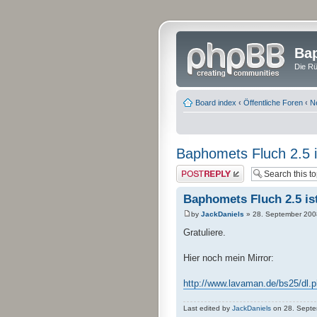
Bap
Die Rü
Board index
‹
Öffentliche Foren
‹
N
Baphomets Fluch 2.5 is
Post a reply
Baphomets Fluch 2.5 ist
by
JackDaniels
» 28. September 200
Gratuliere.
Hier noch mein Mirror:
http://www.lavaman.de/bs25/dl.
Last edited by
JackDaniels
on 28. Septem