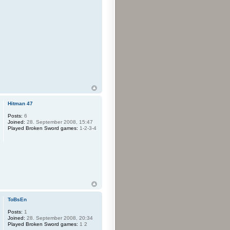
Hitman 47
Posts:
6
Joined:
28. September 2008, 15:47
Played Broken Sword games:
1-2-3-4
ToBsEn
Posts:
1
Joined:
28. September 2008, 20:34
Played Broken Sword games:
1 2