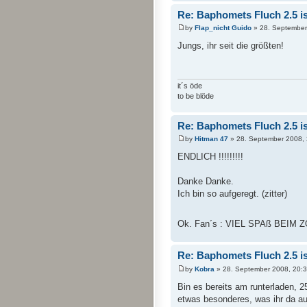
Re: Baphomets Fluch 2.5 ist
by
Flap_nicht Guido
» 28. September
Jungs, ihr seit die größten!
it´s öde
to be blöde
Re: Baphomets Fluch 2.5 ist
by
Hitman 47
» 28. September 2008, 
ENDLICH !!!!!!!!!
Danke Danke.
Ich bin so aufgeregt. (zitter)
Ok. Fan´s : VIEL SPAß BEIM
Re: Baphomets Fluch 2.5 ist
by
Kobra
» 28. September 2008, 20:
Bin es bereits am runterladen, 
etwas besonderes, was ihr da auf