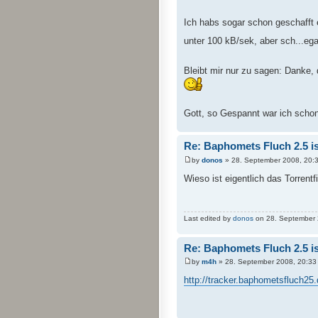
Ich habs sogar schon geschafft 
unter 100 kB/sek, aber sch...ega
Bleibt mir nur zu sagen: Danke, d
Gott, so Gespannt war ich schon
Re: Baphomets Fluch 2.5 ist
by
donos
» 28. September 2008, 20:
Wieso ist eigentlich das Torrentf
Last edited by
donos
on 28. September 20
Re: Baphomets Fluch 2.5 ist
by
m4h
» 28. September 2008, 20:33
http://tracker.baphometsfluch25.d