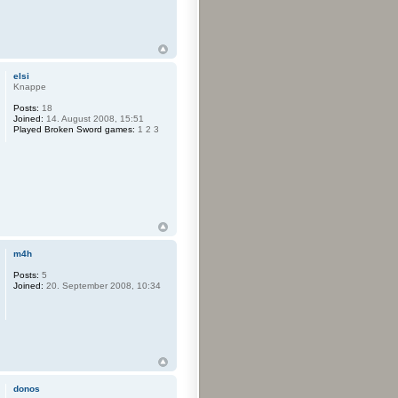
elsi
Knappe
Posts:
18
Joined:
14. August 2008, 15:51
Played Broken Sword games:
1 2 3
m4h
Posts:
5
Joined:
20. September 2008, 10:34
donos