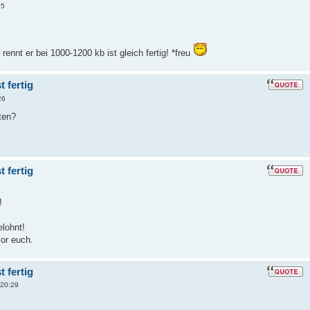
25
rennt er bei 1000-1200 kb ist gleich fertig! *freu
 fertig
26
ten?
 fertig
!
elohnt!
vor euch.
 fertig
 20:29