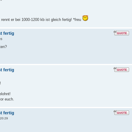
rennt er bei 1000-1200 kb ist gleich fertig! *freu
 fertig
26
ten?
 fertig
!
elohnt!
vor euch.
 fertig
 20:29