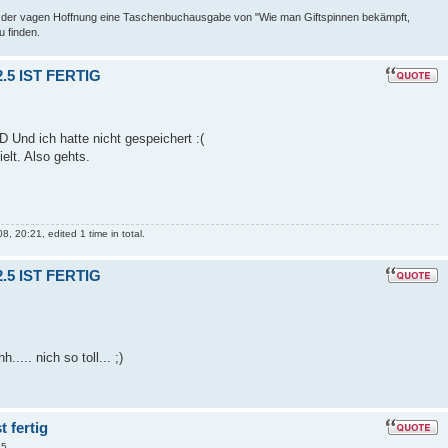
 in der vagen Hoffnung eine Taschenbuchausgabe von "Wie man Giftspinnen bekämpft,
u finden.
5 IST FERTIG
D Und ich hatte nicht gespeichert :(
elt. Also gehts.
 20:21, edited 1 time in total.
5 IST FERTIG
..... nich so toll... ;)
 fertig
25