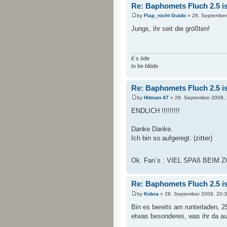
Re: Baphomets Fluch 2.5 ist
by
Flap_nicht Guido
» 28. September
Jungs, ihr seit die größten!
it´s öde
to be blöde
Re: Baphomets Fluch 2.5 ist
by
Hitman 47
» 28. September 2008, 
ENDLICH !!!!!!!!!
Danke Danke.
Ich bin so aufgeregt. (zitter)
Ok. Fan´s : VIEL SPAß BEIM
Re: Baphomets Fluch 2.5 ist
by
Kobra
» 28. September 2008, 20:
Bin es bereits am runterladen, 
etwas besonderes, was ihr da auf