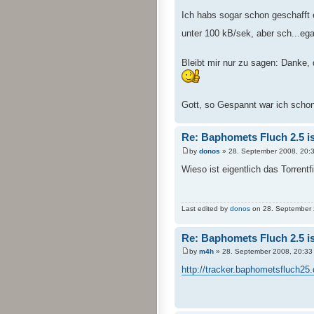
Ich habs sogar schon geschafft 
unter 100 kB/sek, aber sch...ega
Bleibt mir nur zu sagen: Danke, d
Gott, so Gespannt war ich schon
Re: Baphomets Fluch 2.5 ist
by
donos
» 28. September 2008, 20:
Wieso ist eigentlich das Torrentf
Last edited by
donos
on 28. September 20
Re: Baphomets Fluch 2.5 ist
by
m4h
» 28. September 2008, 20:33
http://tracker.baphometsfluch25.d