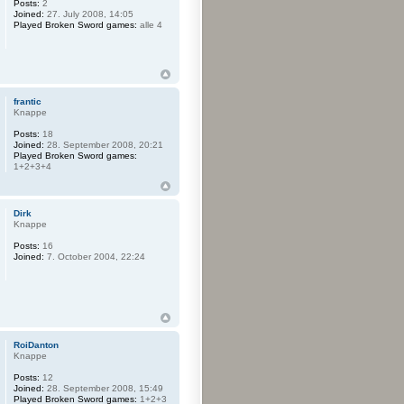
Posts:
2
Joined:
27. July 2008, 14:05
Played Broken Sword games:
alle 4
frantic
Knappe
Posts:
18
Joined:
28. September 2008, 20:21
Played Broken Sword games:
1+2+3+4
Dirk
Knappe
Posts:
16
Joined:
7. October 2004, 22:24
RoiDanton
Knappe
Posts:
12
Joined:
28. September 2008, 15:49
Played Broken Sword games:
1+2+3