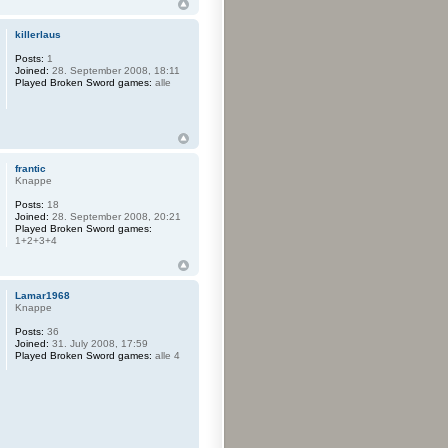
killerlaus
Posts:
1
Joined:
28. September 2008, 18:11
Played Broken Sword games:
alle
frantic
Knappe
Posts:
18
Joined:
28. September 2008, 20:21
Played Broken Sword games:
1+2+3+4
Lamar1968
Knappe
Posts:
36
Joined:
31. July 2008, 17:59
Played Broken Sword games:
alle 4