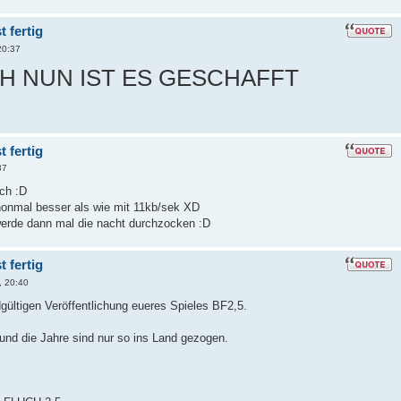
 fertig
20:37
 NUN IST ES GESCHAFFT
 fertig
37
uch :D
onmal besser als wie mit 11kb/sek XD
werde dann mal die nacht durchzocken :D
 fertig
, 20:40
ültigen Veröffentlichung eueres Spieles BF2,5.
 und die Jahre sind nur so ins Land gezogen.