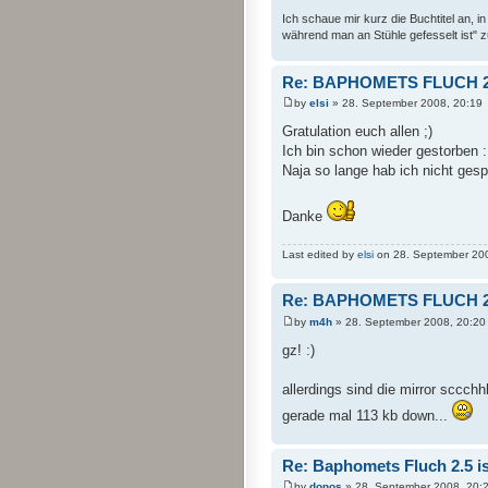
Ich schaue mir kurz die Buchtitel an,
während man an Stühle gefesselt ist" z
Re: BAPHOMETS FLUCH 2.
by
elsi
» 28. September 2008, 20:19
Gratulation euch allen ;)
Ich bin schon wieder gestorben :
Naja so lange hab ich nicht gespi
Danke
Last edited by
elsi
on 28. September 2008,
Re: BAPHOMETS FLUCH 2.
by
m4h
» 28. September 2008, 20:20
gz! :)
allerdings sind die mirror sccchhhh
gerade mal 113 kb down...
Re: Baphomets Fluch 2.5 ist
by
donos
» 28. September 2008, 20: