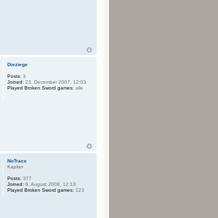
Dieziege
Posts:
3
Joined:
23. December 2007, 12:03
Played Broken Sword games:
alle
NoTrace
Kaplan
Posts:
377
Joined:
6. August 2008, 12:13
Played Broken Sword games:
123