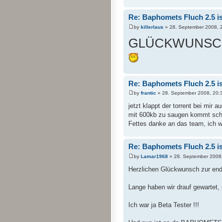
Re: Baphomets Fluch 2.5 ist
by
killerlaus
» 28. September 2008, 
GLÜCKWUNSCH
Re: Baphomets Fluch 2.5 ist
by
frantic
» 28. September 2008, 20:
jetzt klappt der torrent bei mir a
mit 600kb zu saugen kommt sch
Fettes danke an das team, ich 
Re: Baphomets Fluch 2.5 ist
by
Lamar1968
» 28. September 2008
Herzlichen Glückwunsch zur endg
Lange haben wir drauf gewartet,
Ich war ja Beta Tester !!!