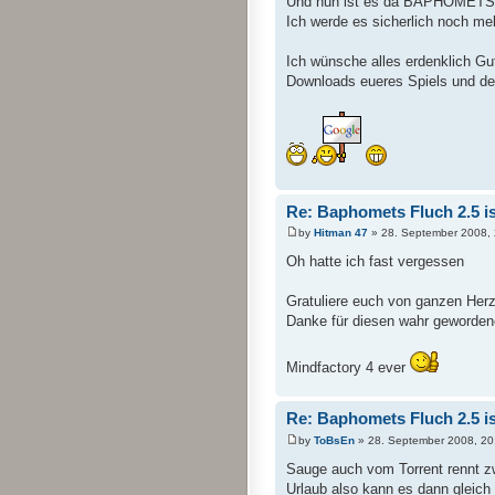
Und nun ist es da BAPHOMETS
Ich werde es sicherlich noch mehr
Ich wünsche alles erdenklich Gut
Downloads eueres Spiels und de
Re: Baphomets Fluch 2.5 ist
by
Hitman 47
» 28. September 2008, 
Oh hatte ich fast vergessen
Gratuliere euch von ganzen Herz
Danke für diesen wahr geworden
Mindfactory 4 ever
Re: Baphomets Fluch 2.5 ist
by
ToBsEn
» 28. September 2008, 20
Sauge auch vom Torrent rennt z
Urlaub also kann es dann gleich