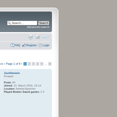
Advanced search
FAQ
Register
Login
sts •
Page
1
of
8
•
...
1
2
3
4
5
8
JackDaniels
Knappe
Posts:
64
Joined:
10. March 2004, 23:14
Location:
Arbeits-Speicher
Played Broken Sword games:
2.5