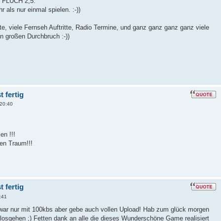
 FLUCH 2,5.
 als nur einmal spielen. :-))
e, viele Fernseh Auftritte, Radio Termine, und ganz ganz ganz ganz viele
n großen Durchbruch :-))
 fertig
20:40
en !!!
en Traum!!!
 fertig
:41
war nur mit 100kbs aber gebe auch vollen Upload! Hab zum glück morgen
 losgehen ;) Fetten dank an alle die dieses Wunderschöne Game realisiert