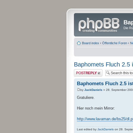
Bap
Die Rü
Board index
‹
Öffentliche Foren
‹
N
Baphomets Fluch 2.5 is
Post a reply
Baphomets Fluch 2.5 ist
by
JackDaniels
» 28. September 200
Gratuliere.
Hier noch mein Mirror:
http://www.lavaman.de/bs25/dl.
Last edited by
JackDaniels
on 28. Septem