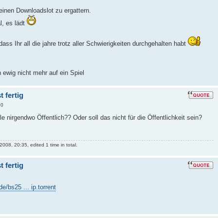
einen Downloadslot zu ergattern.
l, es lädt
ass Ihr all die jahre trotz aller Schwierigkeiten durchgehalten habt
 ewig nicht mehr auf ein Spiel
 fertig
30
ile nirgendwo Öffentlich?? Oder soll das nicht für die Öffentlichkeit sein?
08, 20:35, edited 1 time in total.
 fertig
e/bs25 ... ip.torrent