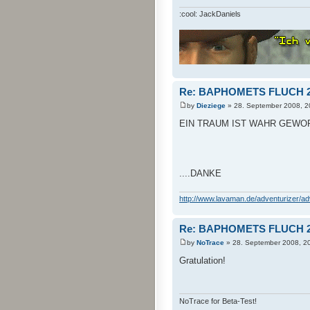
:cool: JackDaniels
Re: BAPHOMETS FLUCH 2.
by
Dieziege
» 28. September 2008, 2
EIN TRAUM IST WAHR GEWOR
....DANKE
http://www.lavaman.de/adventurizer/adve
Re: BAPHOMETS FLUCH 2.
by
NoTrace
» 28. September 2008, 2
Gratulation!
NoTrace for Beta-Test!