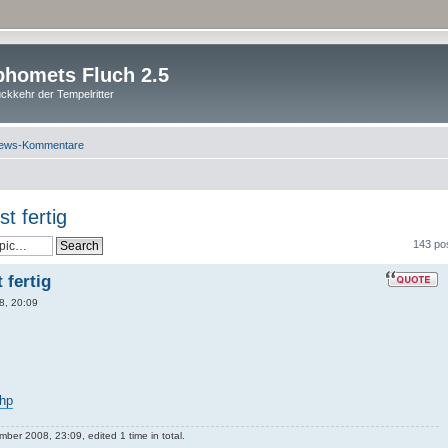
homets Fluch 2.5
ckkehr der Tempelritter
ews-Kommentare
t fertig
143 po
 fertig
8, 20:09
php
ber 2008, 23:09, edited 1 time in total.