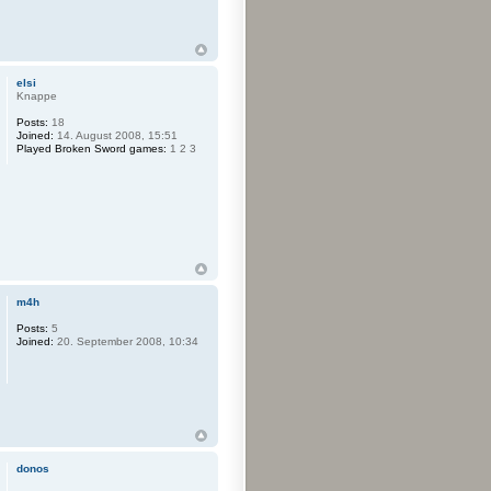
elsi
Knappe
Posts:
18
Joined:
14. August 2008, 15:51
Played Broken Sword games:
1 2 3
m4h
Posts:
5
Joined:
20. September 2008, 10:34
donos