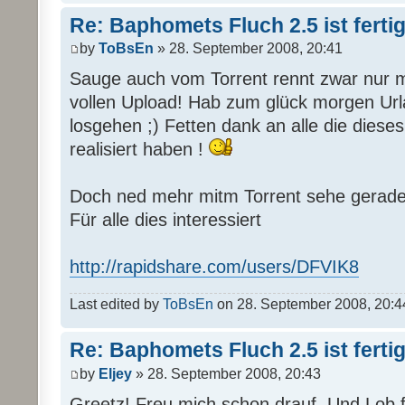
Re: Baphomets Fluch 2.5 ist ferti
by
ToBsEn
» 28. September 2008, 20:41
Sauge auch vom Torrent rennt zwar nur 
vollen Upload! Hab zum glück morgen Url
losgehen ;) Fetten dank an alle die di
realisiert haben !
Doch ned mehr mitm Torrent sehe gerade d
Für alle dies interessiert
http://rapidshare.com/users/DFVIK8
Last edited by
ToBsEn
on 28. September 2008, 20:44, 
Re: Baphomets Fluch 2.5 ist ferti
by
Eljey
» 28. September 2008, 20:43
Greetz! Freu mich schon drauf. Und Lob fü