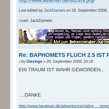
http://www.lavaman.de/bs25/dl.php
Last edited by
JackDaniels
on 28. September 2008, 23
:cool: JackDaniels
Re: BAPHOMETS FLUCH 2.5 IST 
by
Dieziege
» 28. September 2008, 20:16
EIN TRAUM IST WAHR GEWORDEN...
....DANKE
http://www.lavaman.de/adventurizer/adve ... ezieg