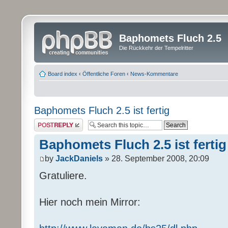
Baphomets Fluch 2.5
Die Rückkehr der Tempelritter
Board index
‹
Öffentliche Foren
‹
News-Kommentare
Baphomets Fluch 2.5 ist fertig
Post a reply
Baphomets Fluch 2.5 ist fertig
by
JackDaniels
» 28. September 2008, 20:09
Gratuliere.
Hier noch mein Mirror: