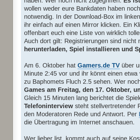
haben. Wer noch nicht zugegriffen:
Es ist
wollen weder eure Bankdaten haben noch i
notwendig. In der Download-Box im linke
ihr einfach auf einen Mirror klicken. Ein K
offenbart euch eine Liste von wirklich tol
Auch dort gilt: Registrierungen sind nicht
herunterladen, Spiel installieren und 
Am 6. Oktober hat
Gamers.de TV
über 
Minute 2:45 vor und ihr könnt einen etwa 
zu Baphomets Fluch 2.5 sehen. Wer noch
Games am Freitag, den 17. Oktober, u
Gleich 15 Minuten lang berichtet die Spi
Telefoninterview
steht stellvertretender 
den Moderatoren Rede und Antwort. Per
die Übertragung im Internet anschauen.
Wer lieber list, kommt auch auf seine Ko