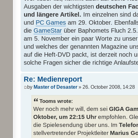
Ausgaben der wichtigsten
deutschen Fa
und längere Artikel.
Im einzelnen sind 
und
PC Games
am 29. Oktober. Ebenfalls
die
GameStar
über Baphomets Fluch 2.5
am 5. November ein paar Worte zu unser
und welches der genannten Magazine unser
auf die Heft-DVD packt, ist derzeit noch u
solche Fragen sicher die richtige Anlaufste
Re: Medienreport
by
Master of Desaster
» 26. October 2008, 14:28
Tooms wrote:
Wer noch mehr will, dem sei
GIGA Game
Oktober, um 22:15 Uhr
empfohlen. Glei
die Spielesendung über uns. Im
Telefo
stellvertretender Projektleiter
Marius G