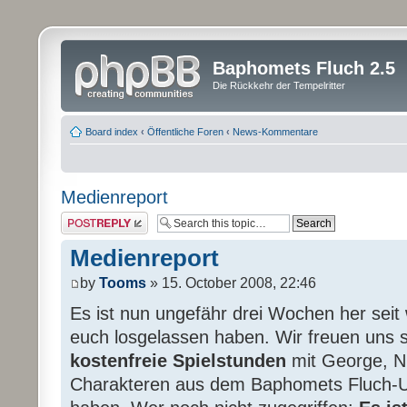
Baphomets Fluch 2.5
Die Rückkehr der Tempelritter
Board index
‹
Öffentliche Foren
‹
News-Kommentare
Medienreport
Post a reply
Medienreport
by
Tooms
» 15. October 2008, 22:46
Es ist nun ungefähr drei Wochen her seit
euch losgelassen haben. Wir freuen uns s
kostenfreie Spielstunden
mit George, Ni
Charakteren aus dem Baphomets Fluch-U