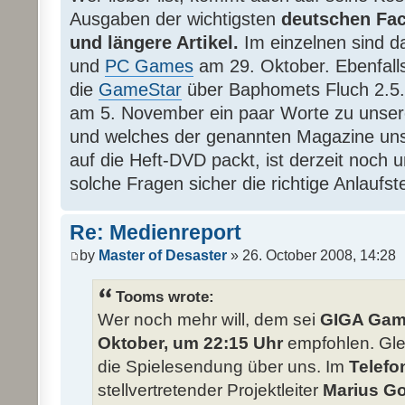
Ausgaben der wichtigsten
deutschen Fa
und längere Artikel.
Im einzelnen sind 
und
PC Games
am 29. Oktober. Ebenfalls
die
GameStar
über Baphomets Fluch 2.5
am 5. November ein paar Worte zu unser
und welches der genannten Magazine unser
auf die Heft-DVD packt, ist derzeit noch u
solche Fragen sicher die richtige Anlaufste
Re: Medienreport
by
Master of Desaster
» 26. October 2008, 14:28
Tooms wrote:
Wer noch mehr will, dem sei
GIGA Game
Oktober, um 22:15 Uhr
empfohlen. Glei
die Spielesendung über uns. Im
Telefo
stellvertretender Projektleiter
Marius G