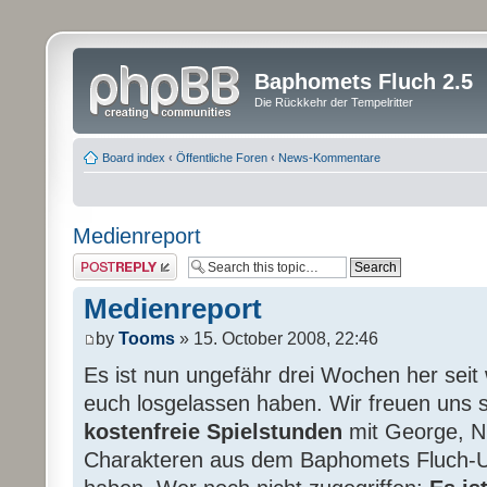
Baphomets Fluch 2.5
Die Rückkehr der Tempelritter
Board index
‹
Öffentliche Foren
‹
News-Kommentare
Medienreport
Post a reply
Medienreport
by
Tooms
» 15. October 2008, 22:46
Es ist nun ungefähr drei Wochen her seit
euch losgelassen haben. Wir freuen uns s
kostenfreie Spielstunden
mit George, Ni
Charakteren aus dem Baphomets Fluch-U