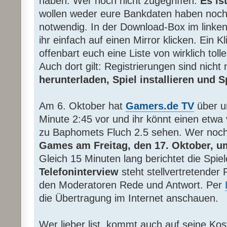
haben. Wer noch nicht zugegriffen:
Es ist
wollen weder eure Bankdaten haben noch i
notwendig. In der Download-Box im linke
ihr einfach auf einen Mirror klicken. Ein K
offenbart euch eine Liste von wirklich tol
Auch dort gilt: Registrierungen sind nicht
herunterladen, Spiel installieren und 
Am 6. Oktober hat
Gamers.de TV
über 
Minute 2:45 vor und ihr könnt einen etwa 
zu Baphomets Fluch 2.5 sehen. Wer noch
Games am Freitag, den 17. Oktober, u
Gleich 15 Minuten lang berichtet die Spi
Telefoninterview
steht stellvertretender 
den Moderatoren Rede und Antwort. Per
die Übertragung im Internet anschauen.
Wer lieber list, kommt auch auf seine Ko