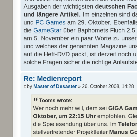
Ausgaben der wichtigsten
deutschen Fa
und längere Artikel.
Im einzelnen sind 
und
PC Games
am 29. Oktober. Ebenfalls
die
GameStar
über Baphomets Fluch 2.5
am 5. November ein paar Worte zu unser
und welches der genannten Magazine unser
auf die Heft-DVD packt, ist derzeit noch u
solche Fragen sicher die richtige Anlaufste
Re: Medienreport
by
Master of Desaster
» 26. October 2008, 14:28
Tooms wrote:
Wer noch mehr will, dem sei
GIGA Game
Oktober, um 22:15 Uhr
empfohlen. Glei
die Spielesendung über uns. Im
Telefo
stellvertretender Projektleiter
Marius G