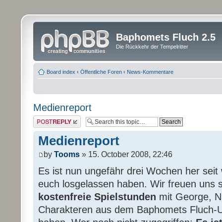
Baphomets Fluch 2.5
Die Rückkehr der Tempelritter
Board index
‹
Öffentliche Foren
‹
News-Kommentare
Medienreport
Post a reply
Medienreport
by
Tooms
» 15. October 2008, 22:46
Es ist nun ungefähr drei Wochen her seit
euch losgelassen haben. Wir freuen uns s
kostenfreie Spielstunden
mit George, Ni
Charakteren aus dem Baphomets Fluch-U