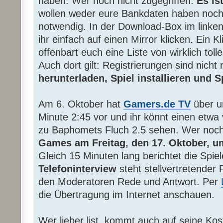
haben. Wer noch nicht zugegriffen:
Es ist
wollen weder eure Bankdaten haben noch i
notwendig. In der Download-Box im linke
ihr einfach auf einen Mirror klicken. Ein K
offenbart euch eine Liste von wirklich tol
Auch dort gilt: Registrierungen sind nicht
herunterladen, Spiel installieren und 
Am 6. Oktober hat
Gamers.de TV
über 
Minute 2:45 vor und ihr könnt einen etwa 
zu Baphomets Fluch 2.5 sehen. Wer noch
Games am Freitag, den 17. Oktober, u
Gleich 15 Minuten lang berichtet die Spi
Telefoninterview
steht stellvertretender 
den Moderatoren Rede und Antwort. Per
die Übertragung im Internet anschauen.
Wer lieber list, kommt auch auf seine Ko