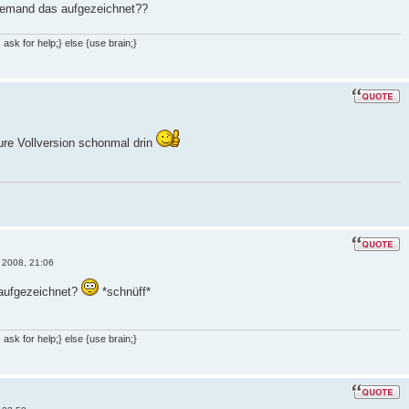
 jemand das aufgezeichnet??
ask for help;} else {use brain;}
ure Vollversion schonmal drin
 2008, 21:06
 aufgezeichnet?
*schnüff*
ask for help;} else {use brain;}