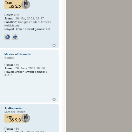
Posts:
489
Joined:
26. May 2002, 21:37
Location:
Königreich (der Ort heißt
wirklich so)
Played Broken Sword games:
1-3
Master of Desaster
Kaplan
Posts:
449
Joined:
29. June 2007, 07:20
Played Broken Sword games:
1-
4+2.5
Audiomaster
Michael Rother
Posts:
489