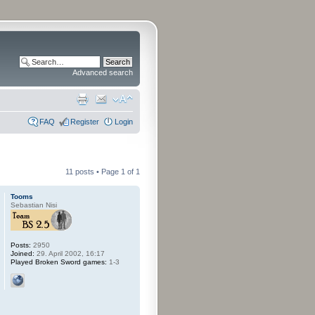
Advanced search
FAQ
Register
Login
11 posts • Page
1
of
1
Tooms
Sebastian Nisi
Posts:
2950
Joined:
29. April 2002, 16:17
Played Broken Sword games:
1-3