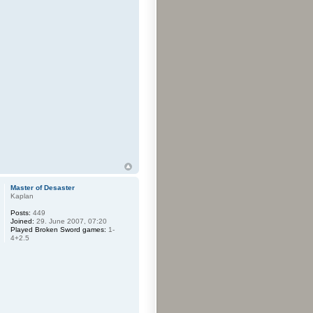
Master of Desaster
Kaplan
Posts:
449
Joined:
29. June 2007, 07:20
Played Broken Sword games:
1-
4+2.5