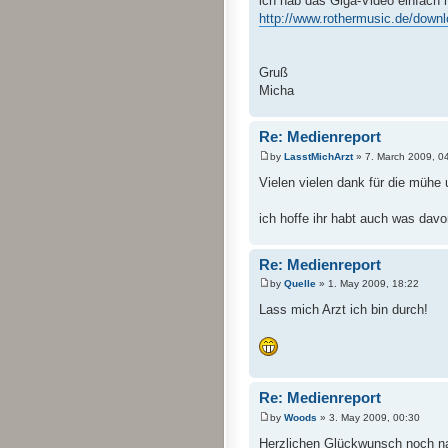
ich hab das Giga-Video einfach 
http://www.rothermusic.de/downl
Gruß
Micha
Re: Medienreport
by
LasstMichArzt
» 7. March 2009, 0
Vielen vielen dank für die mühe u
ich hoffe ihr habt auch was davo
Re: Medienreport
by
Quelle
» 1. May 2009, 18:22
Lass mich Arzt ich bin durch!
Re: Medienreport
by
Woods
» 3. May 2009, 00:30
Herzlichen Glückwunsch noch na