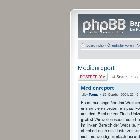
Bap
Die Rü
Board index
‹
Öffentliche Foren
‹
N
Medienreport
Post a reply
Medienreport
by
Tooms
» 15. October 2008, 22:46
Es ist nun ungefähr drei Wochen
uns so vielen Leuten ein paar
ko
aus dem Baphomets Fluch-Unive
gratis!
Wir wollen weder eure Ba
im linken Bereich der Website, mü
offenbart euch eine Liste von wir
nicht notwendig.
Einfach herunt