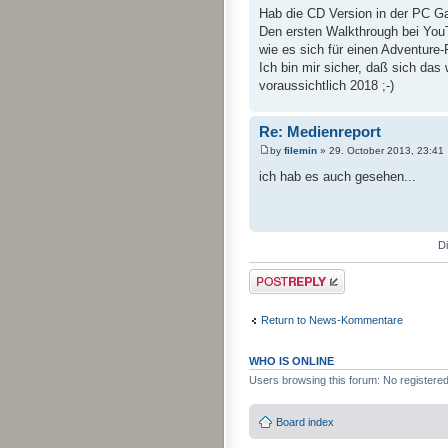
Hab die CD Version in der PC Ga
Den ersten Walkthrough bei YouT
wie es sich für einen Adventure-
Ich bin mir sicher, daß sich da
voraussichtlich 2018 ;-)
Re: Medienreport
by
filemin
» 29. October 2013, 23:41
ich hab es auch gesehen...
D
Post a reply
Return to News-Kommentare
WHO IS ONLINE
Users browsing this forum: No registere
Board index