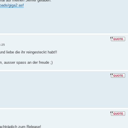
mal auf meinen Server geladen:
oads/giga2.asf
4:25
nd liebe die ihr reingesteckt habt!!
n, ausser spass an der freude ;)
chträglich zum Release!