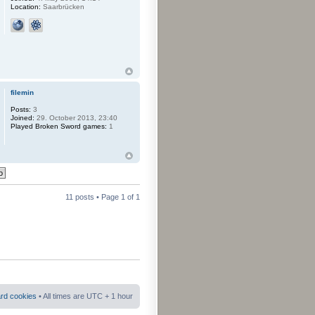
Location:
Saarbrücken
filemin
Posts:
3
Joined:
29. October 2013, 23:40
Played Broken Sword games:
1
11 posts • Page
1
of
1
ard cookies
• All times are UTC + 1 hour