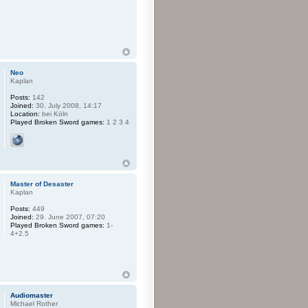
Neo
Kaplan
Posts:
142
Joined:
30. July 2008, 14:17
Location:
bei Köln
Played Broken Sword games:
1 2 3 4
Master of Desaster
Kaplan
Posts:
449
Joined:
29. June 2007, 07:20
Played Broken Sword games:
1-
4+2.5
Audiomaster
Michael Rother