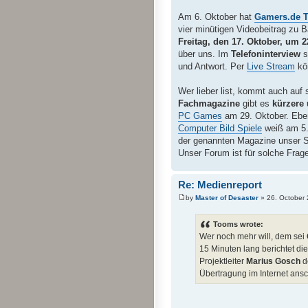
Am 6. Oktober hat
Gamers.de 
vier minütigen Videobeitrag zu 
Freitag, den 17. Oktober, um 2
über uns. Im
Telefoninterview
s
und Antwort. Per
Live Stream
kön
Wer lieber list, kommt auch auf
Fachmagazine
gibt es
kürzere 
PC Games
am 29. Oktober. Eben
Computer Bild Spiele
weiß am 5.
der genannten Magazine unser Spi
Unser Forum ist für solche Fragen
Re: Medienreport
by
Master of Desaster
» 26. October 
Tooms wrote:
Wer noch mehr will, dem sei
15 Minuten lang berichtet d
Projektleiter
Marius Gosch
d
Übertragung im Internet ans