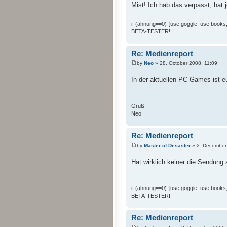
Mist! Ich hab das verpasst, hat
if (ahnung==0) {use goggle; use books; 
BETA-TESTER!!
Re: Medienreport
by
Neo
» 28. October 2008, 11:09
In der aktuellen PC Games ist e
Gruß
Neo
Re: Medienreport
by
Master of Desaster
» 2. December
Hat wirklich keiner die Sendung
if (ahnung==0) {use goggle; use books; 
BETA-TESTER!!
Re: Medienreport