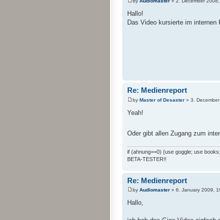
by
Audiomaster
» 2. December 2008,
Hallo!
Das Video kursierte im internen F
Re: Medienreport
by
Master of Desaster
» 3. December
Yeah!
Oder gibt allen Zugang zum int
if (ahnung==0) {use goggle; use books; 
BETA-TESTER!!
Re: Medienreport
by
Audiomaster
» 6. January 2009, 1
Hallo,