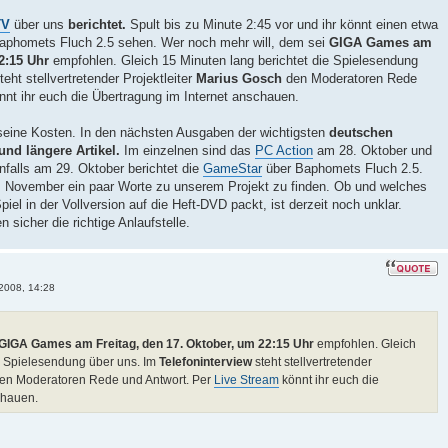
TV
über uns
berichtet.
Spult bis zu Minute 2:45 vor und ihr könnt einen etwa
Baphomets Fluch 2.5 sehen. Wer noch mehr will, dem sei
GIGA Games am
2:15 Uhr
empfohlen. Gleich 15 Minuten lang berichtet die Spielesendung
teht stellvertretender Projektleiter
Marius Gosch
den Moderatoren Rede
nt ihr euch die Übertragung im Internet anschauen.
 seine Kosten. In den nächsten Ausgaben der wichtigsten
deutschen
und längere Artikel.
Im einzelnen sind das
PC Action
am 28. Oktober und
falls am 29. Oktober berichtet die
GameStar
über Baphomets Fluch 2.5.
 November ein paar Worte zu unserem Projekt zu finden. Ob und welches
el in der Vollversion auf die Heft-DVD packt, ist derzeit noch unklar.
 sicher die richtige Anlaufstelle.
2008, 14:28
GIGA Games am Freitag, den 17. Oktober, um 22:15 Uhr
empfohlen. Gleich
ie Spielesendung über uns. Im
Telefoninterview
steht stellvertretender
en Moderatoren Rede und Antwort. Per
Live Stream
könnt ihr euch die
chauen.