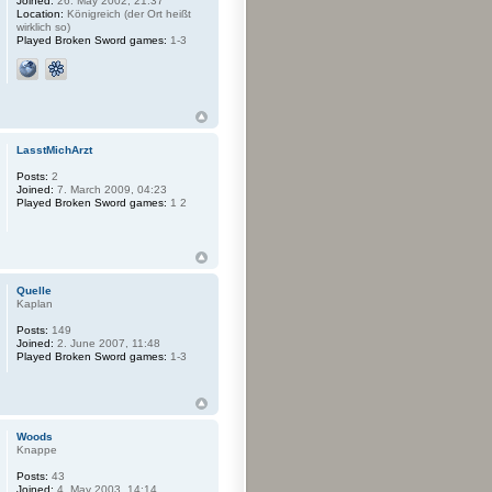
Joined:
26. May 2002, 21:37
Location:
Königreich (der Ort heißt
wirklich so)
Played Broken Sword games:
1-3
LasstMichArzt
Posts:
2
Joined:
7. March 2009, 04:23
Played Broken Sword games:
1 2
Quelle
Kaplan
Posts:
149
Joined:
2. June 2007, 11:48
Played Broken Sword games:
1-3
Woods
Knappe
Posts:
43
Joined:
4. May 2003, 14:14