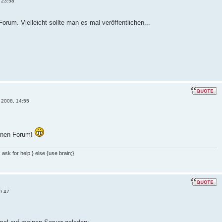
 23:58
orum. Vielleicht sollte man es mal veröffentlichen...
 2008, 14:55
ernen Forum!
ask for help;} else {use brain;}
9:47