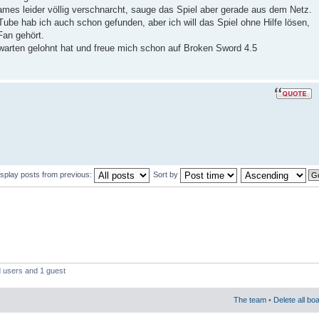
mes leider völlig verschnarcht, sauge das Spiel aber gerade aus dem Netz.
ube hab ich auch schon gefunden, aber ich will das Spiel ohne Hilfe lösen,
Fan gehört.
s warten gelohnt hat und freue mich schon auf Broken Sword 4.5
isplay posts from previous:
Sort by
d users and 1 guest
The team
•
Delete all bo