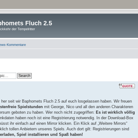
homets Fluch 2.5
ckkehr der Tempelritter
ews-Kommentare
 her seit wir Baphomets Fluch 2.5 auf euch losgelassen haben. Wir freuen
stenfreie Spielstunden
mit George, Nico und all den anderen Charakteren
rsum geboten zu haben. Wer noch nicht zugegriffen:
Es ist wirklich völlig
nkdaten haben noch ist eine Registrierung notwendig. In der Download-Box
sst ihr einfach auf einen Mirror klicken. Ein Klick auf „Weitere Mirrors“
klich tollen Anbietern unseres Spiels. Auch dort gilt: Registrierungen sind
erladen, Spiel installieren und Spaß haben!