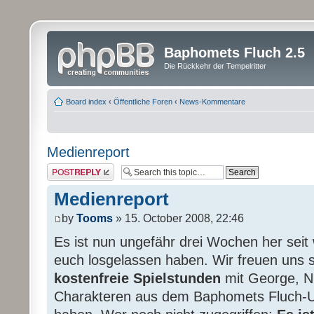
Baphomets Fluch 2.5
Die Rückkehr der Tempelritter
Board index
‹
Öffentliche Foren
‹
News-Kommentare
Medienreport
Post a reply
Medienreport
by
Tooms
» 15. October 2008, 22:46
Es ist nun ungefähr drei Wochen her seit
euch losgelassen haben. Wir freuen uns s
kostenfreie Spielstunden
mit George, Ni
Charakteren aus dem Baphomets Fluch-U