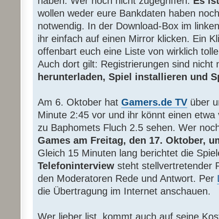
haben. Wer noch nicht zugegriffen:
Es ist
wollen weder eure Bankdaten haben noch i
notwendig. In der Download-Box im linke
ihr einfach auf einen Mirror klicken. Ein K
offenbart euch eine Liste von wirklich tol
Auch dort gilt: Registrierungen sind nicht
herunterladen, Spiel installieren und 
Am 6. Oktober hat
Gamers.de TV
über 
Minute 2:45 vor und ihr könnt einen etwa 
zu Baphomets Fluch 2.5 sehen. Wer noch
Games am Freitag, den 17. Oktober, u
Gleich 15 Minuten lang berichtet die Spi
Telefoninterview
steht stellvertretender 
den Moderatoren Rede und Antwort. Per
die Übertragung im Internet anschauen.
Wer lieber list, kommt auch auf seine Ko