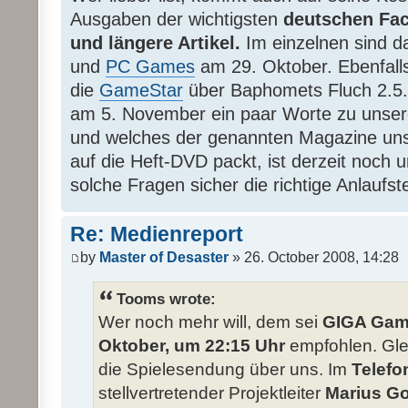
Ausgaben der wichtigsten
deutschen Fa
und längere Artikel.
Im einzelnen sind 
und
PC Games
am 29. Oktober. Ebenfalls
die
GameStar
über Baphomets Fluch 2.5
am 5. November ein paar Worte zu unser
und welches der genannten Magazine unser
auf die Heft-DVD packt, ist derzeit noch u
solche Fragen sicher die richtige Anlaufste
Re: Medienreport
by
Master of Desaster
» 26. October 2008, 14:28
Tooms wrote:
Wer noch mehr will, dem sei
GIGA Game
Oktober, um 22:15 Uhr
empfohlen. Glei
die Spielesendung über uns. Im
Telefo
stellvertretender Projektleiter
Marius G