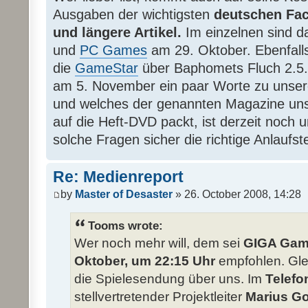
Ausgaben der wichtigsten
deutschen Fa
und längere Artikel.
Im einzelnen sind 
und
PC Games
am 29. Oktober. Ebenfalls
die
GameStar
über Baphomets Fluch 2.5
am 5. November ein paar Worte zu unser
und welches der genannten Magazine unser
auf die Heft-DVD packt, ist derzeit noch u
solche Fragen sicher die richtige Anlaufste
Re: Medienreport
by
Master of Desaster
» 26. October 2008, 14:28
Tooms wrote:
Wer noch mehr will, dem sei
GIGA Game
Oktober, um 22:15 Uhr
empfohlen. Glei
die Spielesendung über uns. Im
Telefo
stellvertretender Projektleiter
Marius G