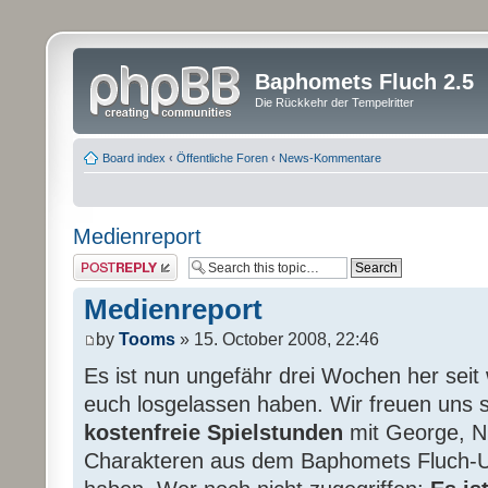
Baphomets Fluch 2.5
Die Rückkehr der Tempelritter
Board index
‹
Öffentliche Foren
‹
News-Kommentare
Medienreport
Post a reply
Medienreport
by
Tooms
» 15. October 2008, 22:46
Es ist nun ungefähr drei Wochen her seit
euch losgelassen haben. Wir freuen uns s
kostenfreie Spielstunden
mit George, Ni
Charakteren aus dem Baphomets Fluch-U