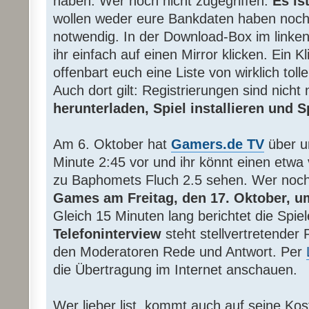
haben. Wer noch nicht zugegriffen:
Es ist
wollen weder eure Bankdaten haben noch i
notwendig. In der Download-Box im linke
ihr einfach auf einen Mirror klicken. Ein K
offenbart euch eine Liste von wirklich tol
Auch dort gilt: Registrierungen sind nicht
herunterladen, Spiel installieren und 
Am 6. Oktober hat
Gamers.de TV
über 
Minute 2:45 vor und ihr könnt einen etwa 
zu Baphomets Fluch 2.5 sehen. Wer noch
Games am Freitag, den 17. Oktober, u
Gleich 15 Minuten lang berichtet die Spi
Telefoninterview
steht stellvertretender 
den Moderatoren Rede und Antwort. Per
die Übertragung im Internet anschauen.
Wer lieber list, kommt auch auf seine Ko