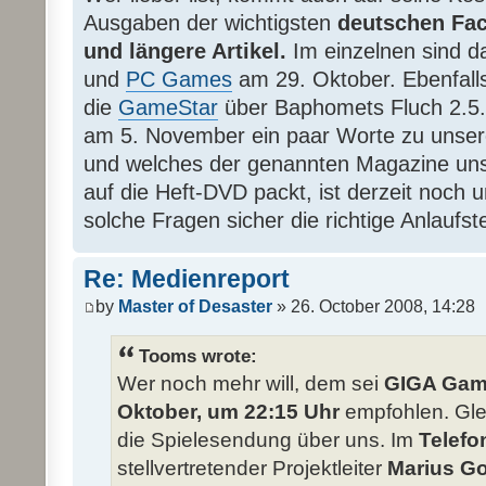
Ausgaben der wichtigsten
deutschen Fa
und längere Artikel.
Im einzelnen sind 
und
PC Games
am 29. Oktober. Ebenfalls
die
GameStar
über Baphomets Fluch 2.5
am 5. November ein paar Worte zu unser
und welches der genannten Magazine unser
auf die Heft-DVD packt, ist derzeit noch u
solche Fragen sicher die richtige Anlaufste
Re: Medienreport
by
Master of Desaster
» 26. October 2008, 14:28
Tooms wrote:
Wer noch mehr will, dem sei
GIGA Game
Oktober, um 22:15 Uhr
empfohlen. Glei
die Spielesendung über uns. Im
Telefo
stellvertretender Projektleiter
Marius G