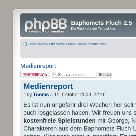
Baphomets Fluch 2.5
Die Rückkehr der Tempelritter
Board index
‹
Öffentliche Foren
‹
News-Kommentare
Medienreport
Post a reply
Medienreport
by
Tooms
» 15. October 2008, 22:46
Es ist nun ungefähr drei Wochen her seit
euch losgelassen haben. Wir freuen uns s
kostenfreie Spielstunden
mit George, Ni
Charakteren aus dem Baphomets Fluch-U