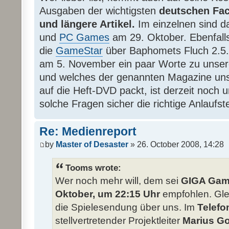
Ausgaben der wichtigsten
deutschen Fa
und längere Artikel.
Im einzelnen sind 
und
PC Games
am 29. Oktober. Ebenfalls
die
GameStar
über Baphomets Fluch 2.5
am 5. November ein paar Worte zu unser
und welches der genannten Magazine unser
auf die Heft-DVD packt, ist derzeit noch u
solche Fragen sicher die richtige Anlaufste
Re: Medienreport
by
Master of Desaster
» 26. October 2008, 14:28
Tooms wrote:
Wer noch mehr will, dem sei
GIGA Game
Oktober, um 22:15 Uhr
empfohlen. Glei
die Spielesendung über uns. Im
Telefo
stellvertretender Projektleiter
Marius G