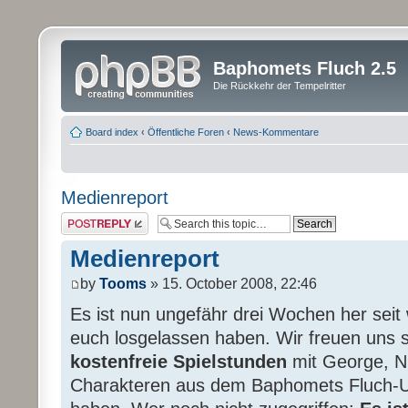
Baphomets Fluch 2.5
Die Rückkehr der Tempelritter
Board index
‹
Öffentliche Foren
‹
News-Kommentare
Medienreport
Post a reply
Medienreport
by
Tooms
» 15. October 2008, 22:46
Es ist nun ungefähr drei Wochen her seit
euch losgelassen haben. Wir freuen uns s
kostenfreie Spielstunden
mit George, Ni
Charakteren aus dem Baphomets Fluch-U