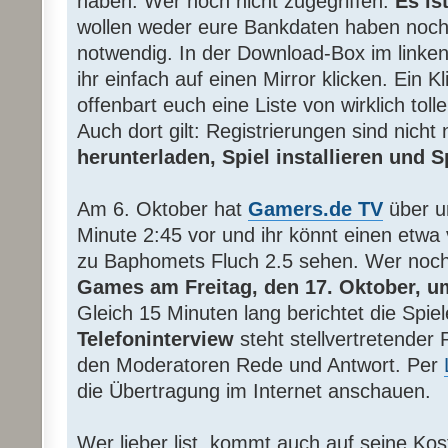
haben. Wer noch nicht zugegriffen:
Es ist
wollen weder eure Bankdaten haben noch i
notwendig. In der Download-Box im linke
ihr einfach auf einen Mirror klicken. Ein K
offenbart euch eine Liste von wirklich tol
Auch dort gilt: Registrierungen sind nicht
herunterladen, Spiel installieren und 
Am 6. Oktober hat
Gamers.de TV
über 
Minute 2:45 vor und ihr könnt einen etwa 
zu Baphomets Fluch 2.5 sehen. Wer noch
Games am Freitag, den 17. Oktober, u
Gleich 15 Minuten lang berichtet die Spi
Telefoninterview
steht stellvertretender 
den Moderatoren Rede und Antwort. Per
die Übertragung im Internet anschauen.
Wer lieber list, kommt auch auf seine Ko