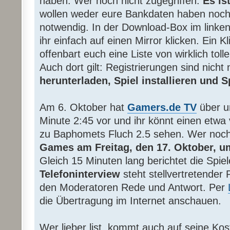
haben. Wer noch nicht zugegriffen:
Es ist
wollen weder eure Bankdaten haben noch i
notwendig. In der Download-Box im linke
ihr einfach auf einen Mirror klicken. Ein K
offenbart euch eine Liste von wirklich tol
Auch dort gilt: Registrierungen sind nicht
herunterladen, Spiel installieren und 
Am 6. Oktober hat
Gamers.de TV
über 
Minute 2:45 vor und ihr könnt einen etwa 
zu Baphomets Fluch 2.5 sehen. Wer noch
Games am Freitag, den 17. Oktober, u
Gleich 15 Minuten lang berichtet die Spi
Telefoninterview
steht stellvertretender 
den Moderatoren Rede und Antwort. Per
die Übertragung im Internet anschauen.
Wer lieber list, kommt auch auf seine Ko