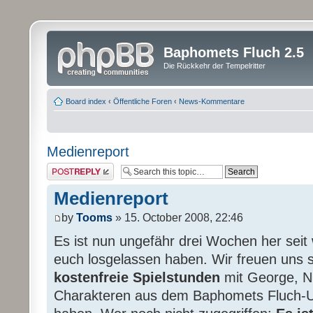
Baphomets Fluch 2.5
Die Rückkehr der Tempelritter
Board index
‹
Öffentliche Foren
‹
News-Kommentare
Medienreport
Post a reply
Medienreport
by
Tooms
» 15. October 2008, 22:46
Es ist nun ungefähr drei Wochen her seit
euch losgelassen haben. Wir freuen uns s
kostenfreie Spielstunden
mit George, Ni
Charakteren aus dem Baphomets Fluch-U