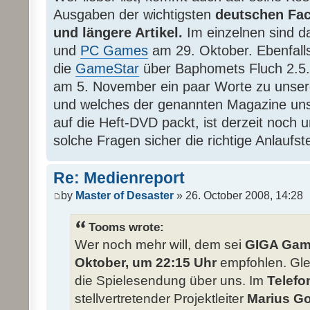
Ausgaben der wichtigsten
deutschen Fa
und längere Artikel.
Im einzelnen sind 
und
PC Games
am 29. Oktober. Ebenfalls
die
GameStar
über Baphomets Fluch 2.5
am 5. November ein paar Worte zu unser
und welches der genannten Magazine unser
auf die Heft-DVD packt, ist derzeit noch u
solche Fragen sicher die richtige Anlaufste
Re: Medienreport
by
Master of Desaster
» 26. October 2008, 14:28
Tooms wrote:
Wer noch mehr will, dem sei
GIGA Game
Oktober, um 22:15 Uhr
empfohlen. Glei
die Spielesendung über uns. Im
Telefo
stellvertretender Projektleiter
Marius G