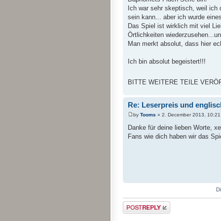
Ich war sehr skeptisch, weil ic
sein kann... aber ich wurde eine
Das Spiel ist wirklich mit viel
Örtlichkeiten wiederzusehen...u
Man merkt absolut, dass hier e
Ich bin absolut begeistert!!!
BITTE WEITERE TEILE VERÖFFENT
Re: Leserpreis und englis
by
Tooms
» 2. December 2013, 10:21
Danke für deine lieben Worte, xe
Fans wie dich haben wir das Spi
D
Post a reply