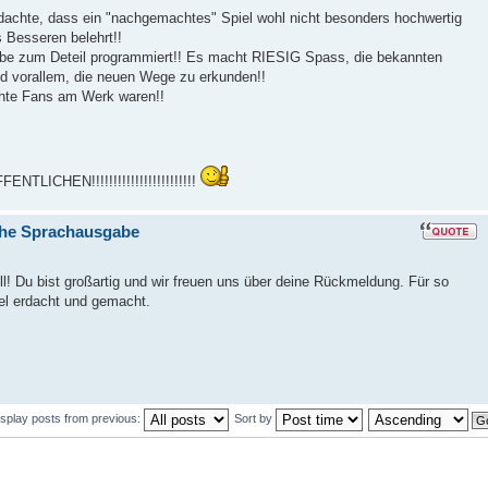
h dachte, dass ein "nachgemachtes" Spiel wohl nicht besonders hochwertig
s Besseren belehrt!!
 Liebe zum Deteil programmiert!! Es macht RIESIG Spass, die bekannten
nd vorallem, die neuen Wege zu erkunden!!
chte Fans am Werk waren!!
LICHEN!!!!!!!!!!!!!!!!!!!!!!!!
che Sprachausgabe
ll! Du bist großartig und wir freuen uns über deine Rückmeldung. Für so
el erdacht und gemacht.
isplay posts from previous:
Sort by