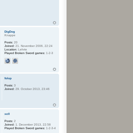
DigDog
Knappe
Posts:
20
Joined:
21. November 2006, 22:24
Location:
Lehrte
Played Broken Sword games:
1-2-3
folop
Posts:
3
Joined:
29. October 2013, 23:46
xell
Posts:
2
Joined:
1. December 2013, 22:58
Played Broken Sword games:
1-2-3-4