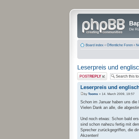
Bap
Die Rü
Board index
‹
Öffentliche Foren
‹
N
Leserpreis und engli
Post a reply
Leserpreis und englis
by
Tooms
» 14. March 2009, 19:57
Schon im Januar haben uns die 
Vielen Dank an alle, die abgest
Und noch etwas: Schon bald ers
sind schon nahezu fertig mit de
Sprecher zurückgegriffen, die d
Akzenten!