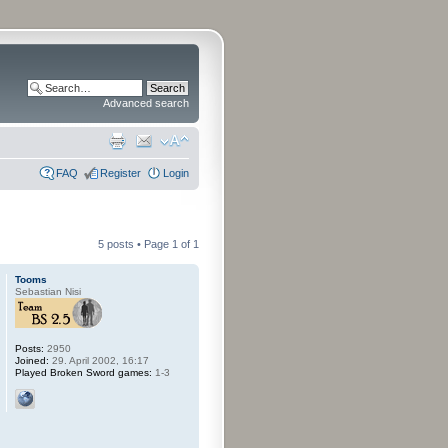
Advanced search
FAQ
Register
Login
5 posts • Page
1
of
1
Tooms
Sebastian Nisi
Posts:
2950
Joined:
29. April 2002, 16:17
Played Broken Sword games:
1-3