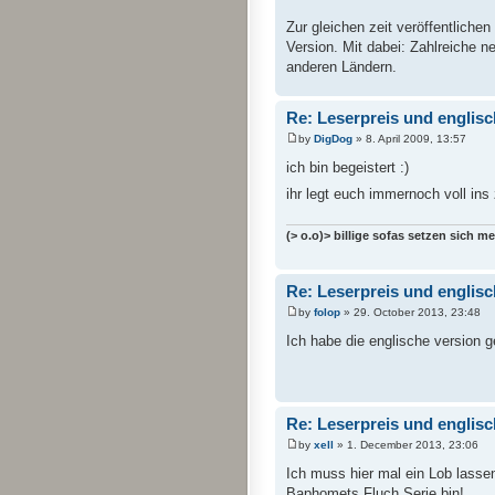
Zur gleichen zeit veröffentliche
Version. Mit dabei: Zahlreiche n
anderen Ländern.
Re: Leserpreis und englis
by
DigDog
» 8. April 2009, 13:57
ich bin begeistert :)
ihr legt euch immernoch voll in
(> o.o)> billige sofas setzen sich 
Re: Leserpreis und englis
by
folop
» 29. October 2013, 23:48
Ich habe die englische version ge
Re: Leserpreis und englis
by
xell
» 1. December 2013, 23:06
Ich muss hier mal ein Lob lassen
Baphomets Fluch Serie bin!