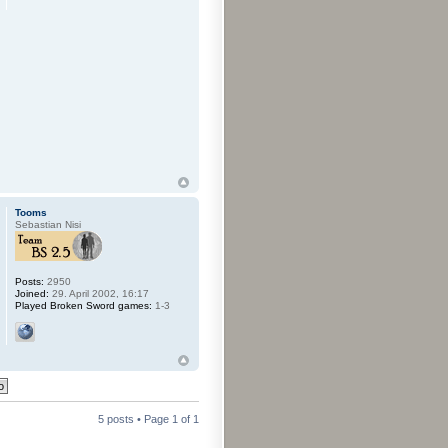
Tooms
Sebastian Nisi
Posts:
2950
Joined:
29. April 2002, 16:17
Played Broken Sword games:
1-3
5 posts • Page
1
of
1