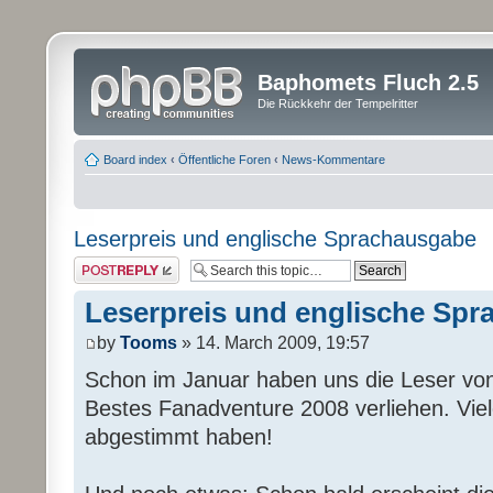
Baphomets Fluch 2.5
Die Rückkehr der Tempelritter
Board index
‹
Öffentliche Foren
‹
News-Kommentare
Leserpreis und englische Sprachausgabe
Post a reply
Leserpreis und englische Sp
by
Tooms
» 14. March 2009, 19:57
Schon im Januar haben uns die Leser von
Bestes Fanadventure 2008 verliehen. Viel
abgestimmt haben!